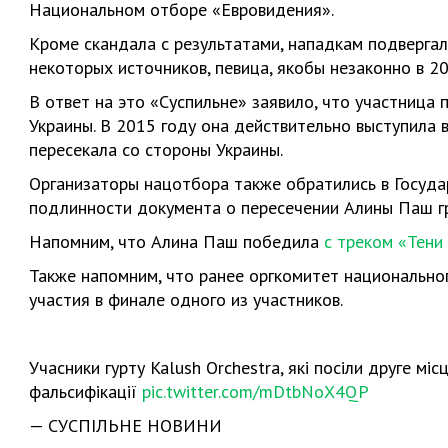
Национальном отборе «Евровидения».
Кроме скандала с результатами, нападкам подверга
некоторых источников, певица, якобы незаконно в 20
В ответ на это «Суспильне» заявило, что участница
Украины. В 2015 году она действительно выступила в
пересекала со стороны Украины.
Организаторы нацотбора также обратились в Госуда
подлинности документа о пересечении Алины Паш г
Напомним, что Алина Паш победила
с треком «Тени
Также напомним, что ранее оргкомитет национальн
участия в финале одного из участников.
Учасники гурту Kalush Orchestra, які посіли друге мі
фальсифікації
pic.twitter.com/mDtbNoX4QP
— СУСПІЛЬНЕ НОВИНИ