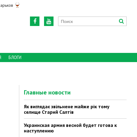
арьков
Я
БЛОГИ
Главные новости
Як виглядає звільнене майже рік тому
селище Старий Салтів
Украинская армия весной будет готова к
наступлению