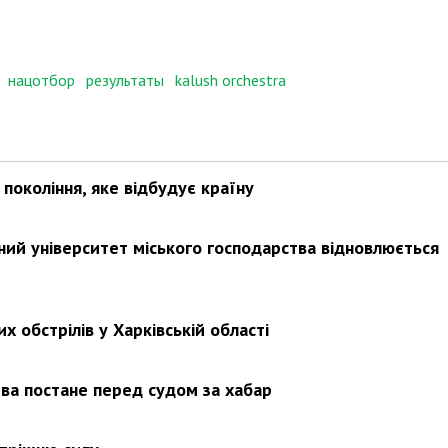
нацотбор
результаты
kalush orchestra
покоління, яке відбудує країну
ьний університет міського господарства відновлюється
х обстрілів у Харківській області
ва постане перед судом за хабар