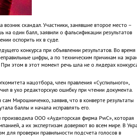
 возник скандал. Участники, занявшие второе место –
шь на один балл, заявили о фальсификации результатов
ении оспорить их в суде.
дущего конкурса при объявлении результатов. Во время
правильные цифры, а по техническим причинам на экра
При этом в этот момент речь шла не о лидерах конкурса
ргкомитета нацотбора, член правления «Суспильного»,
учил в ухо редакторскую ошибку при чтении документа.
 сам Мирошниченко, заявив, что в конверте результаты
тала баллы и начала исправлять его.
ов производила ООО «Аудиторская фирма PwC», которая
анией, а их экспертизам доверяют во всем мире. В Укр
м для проверки правильности подсчета голосов в