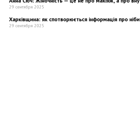
Анна Сюч: Жіночність — це не про макіяж, а про вн
29 сентября 2025
Харківщина: як спотворюється інформація про ніби
29 сентября 2025
Но
Мы в социальных сетях: