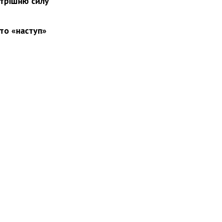
утрішню силу
то «наступ»
вини
Події
Особистості
Фото
Реклама
Редакція
Б
Новости Украины: события, политика, экономика, общество, в мире
© Dozor.UA
© 2006—2022 Медиагруппа «Дозоры»