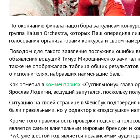
По окончанию финала нацотбора за кулисам конкурса
группа Kalush Orchestra, которых Паш опередила ли
голосования организаторами конкурса и своем намер
Поводом для такого заявления послужили ошибки ве
объявления ведущий Тимур Мирошниченко зачитал не
также не отображалась таблица общих результатов. 
о исполнителях, набравших наименьшие балы.
Как отметил в
комментариях
«Суспильному» глава о
Ярослав Лодигин, ведущий запутался, поскольку пол
Ситуацию на своей странице в Фейсбук подтвердил и
были правильными, но у редактор в «подслушке» напу
Кроме того правильность проверки подсчета голос
является самым влиятельным мировым брендом и комп
PwC уже шестой год является независимым аудиторо