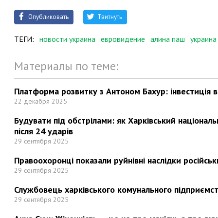
Опубликовать
Твитнуть
ТЕГИ:
новости украина
евровидение
алина паш
украина
Материалы по теме:
Платформа розвитку з Антоном Бахур: інвестиція в 
22 декабря 2025
Будувати під обстрілами: як Харківський націонал
після 24 ударів
29 сентября 2025
Правоохоронці показали руйнівні наслідки російськи
29 сентября 2025
Службовець харківського комунального підприємст
29 сентября 2025