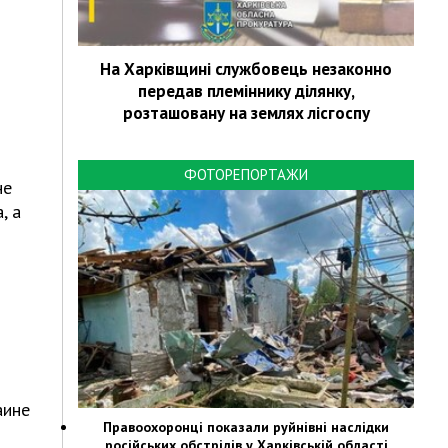
На Харківщині службовець незаконно
передав племіннику ділянку,
розташовану на землях лісгоспу
ФОТОРЕПОРТАЖИ
не
, а
аине
Правоохоронці показали руйнівні наслідки
російських обстрілів у Харківській області