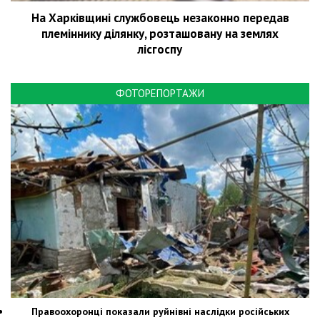
На Харківщині службовець незаконно передав
племіннику ділянку, розташовану на землях
лісгоспу
ФОТОРЕПОРТАЖИ
Правоохоронці показали руйнівні наслідки російських