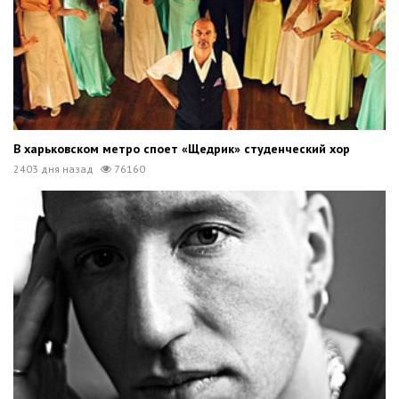
В харьковском метро споет «Щедрик» студенческий хор
2403 дня назад
76160