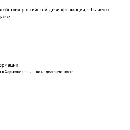
действия российской дезинформации, - Ткаченко
транах
формации
 в Харькове тренинг по медиаграмотности.