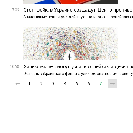
Стоп-фейк: в Украине создадут Центр противо
13:05
Аналогичные центры уже действуют во многих европейских с
Харьковчане смогут узнать о фейках и дезин
10:58
Эксперты «Украинского фонда студий безопасности» проведут
1
2
3
4
5
6
7