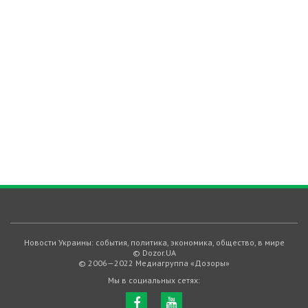
Новости Украины: события, политика, экономика, общество, в мире
© Dozor.UA
© 2006—2022 Медиагруппа «Дозоры»
Мы в социальных сетях: