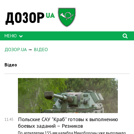
МЕНЮ
ДОЗОР.UA
ВІДЕО
Відео
Польские САУ "Краб" готовы к выполнению
11:45
боевых заданий – Резников
По артиллерии 155-мм калибра Минобороны уже выполнило