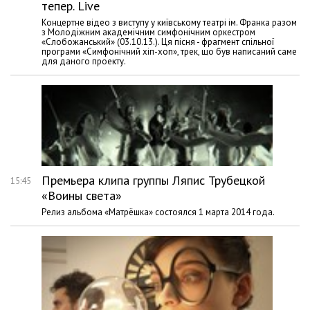
тепер. Live
Концертне відео з виступу у київському театрі ім. Франка разом
з Молодіжним академічним симфонічним оркестром
«Слобожанський» (03.10.13.). Ця пісня - фрагмент спільної
програми «Симфонічний хіп-хоп», трек, що був написаний саме
для даного проекту.
Премьера клипа группы Ляпис Трубецкой
15:45
«Воины света»
Релиз альбома «Матрёшка» состоялся 1 марта 2014 года.