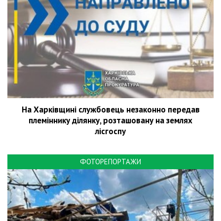
На Харківщині службовець незаконно передав
племіннику ділянку, розташовану на землях
лісгоспу
ФОТОРЕПОРТАЖИ