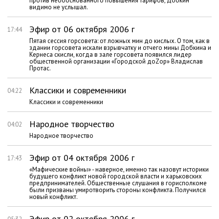
против необоснованного повышения тарифов, Добкин
видимо не услышал.
Эфир от 06 октября 2006 г
17:44
Пятая сессия горсовета: от ложных мин до кислых. О том, как в
здании горсовета искали взрывчатку и отчего мины Добкина и
Кернеса скисли, когда в зале горсовета появился лидер
общественной организации «Городской доZор» Владислав
Протас.
Классики и современники
04:22
Классики и современники
Народное творчество
04:02
Народное творчество
Эфир от 04 октября 2006 г
17:43
«Мафические войны» - наверное, именно так назовут историки
будущего конфликт новой городской власти и харьковских
предпринимателей. Общественные слушания в горисполкоме
были призваны умиротворить стороны конфликта. Получился
новый конфликт.
Эфир от 02 октября 2006 г.