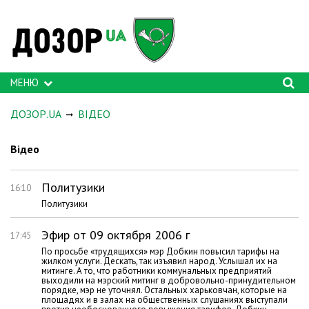
МЕНЮ
ДОЗОР.UA
ВІДЕО
Відео
Политузики
16:10
Политузики
Эфир от 09 октября 2006 г
17:45
По просьбе «трудящихся» мэр Добкин повысил тарифы на
жилком услуги. Дескать, так изъявил народ. Услышал их на
митинге. А то, что работники коммунальных предприятий
выходили на мэрский митинг в добровольно-принудительном
порядке, мэр не уточнял. Остальных харьковчан, которые на
площадях и в залах на общественных слушаниях выступали