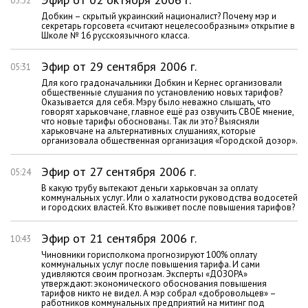
05:32
Добкин – скрытый украинский националист? Почему мэр и
секретарь горсовета «считают нецелесообразным» открытие в
Школе № 16 русскоязычного класса.
Эфир от 29 сентября 2006 г.
05:31
Для кого градоначальники Добкин и Кернес организовали
общественные слушания по установлению новых тарифов?
Оказывается для себя. Мэру было неважно слышать, что
говорят харьковчане, главное ещё раз озвучить СВОЁ мнение,
что новые тарифы обоснованы. Так ли это? Выясняли
харьковчане на альтернативных слушаниях, которые
организовала общественная организация «Городской дозор».
Эфир от 27 сентября 2006 г.
05:24
В какую трубу вытекают деньги харьковчан за оплату
коммунальных услуг. Или о халатности руководства водосетей
и городских властей. Кто выживет после повышения тарифов?
Эфир от 21 сентября 2006 г.
10:43
Чиновники горисполкома прогнозируют 100% оплату
коммунальных услуг после повышения тарифа. И сами
удивляются своим прогнозам. Эксперты «ДОЗОРА»
утверждают: экономического обоснования повышения
тарифов никто не видел. А мэр собрал «добровольцев» –
работников коммунальных предприятий на митинг под