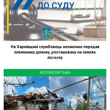
На Харківщині службовець незаконно передав
племіннику ділянку, розташовану на землях
лісгоспу
ФОТОРЕПОРТАЖИ