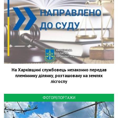
На Харківщині службовець незаконно передав
племіннику ділянку, розташовану на землях
лісгоспу
ФОТОРЕПОРТАЖИ