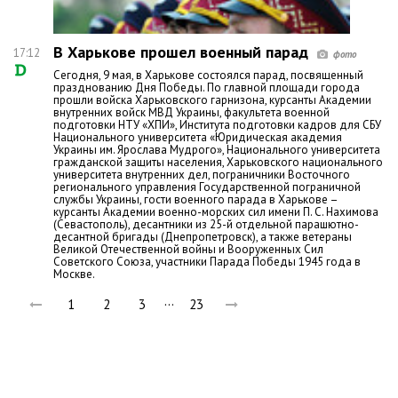
В Харькове прошел военный парад
17:12
Сегодня, 9 мая, в Харькове состоялся парад, посвященный
празднованию Дня Победы. По главной площади города
прошли войска Харьковского гарнизона, курсанты Академии
внутренних войск МВД Украины, факультета военной
подготовки НТУ «ХПИ», Института подготовки кадров для СБУ
Национального университета «Юридическая академия
Украины им. Ярослава Мудрого», Национального университета
гражданской защиты населения, Харьковского национального
университета внутренних дел, пограничники Восточного
регионального управления Государственной пограничной
службы Украины, гости военного парада в Харькове –
курсанты Академии военно-морских сил имени П. С. Нахимова
(Севастополь), десантники из 25-й отдельной парашютно-
десантной бригады (Днепропетровск), а также ветераны
Великой Отечественной войны и Вооруженных Сил
Советского Союза, участники Парада Победы 1945 года в
Москве.
…
1
2
3
23