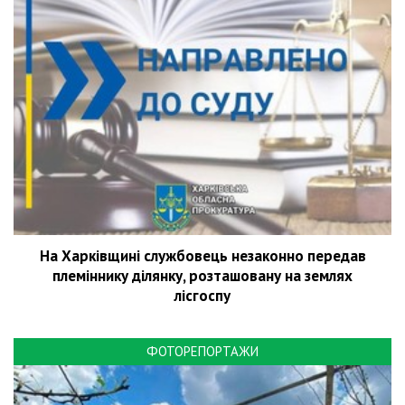
На Харківщині службовець незаконно передав
племіннику ділянку, розташовану на землях
лісгоспу
ФОТОРЕПОРТАЖИ