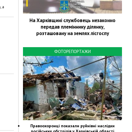
, а
На Харківщині службовець незаконно
передав племіннику ділянку,
розташовану на землях лісгоспу
ФОТОРЕПОРТАЖИ
Правоохоронці показали руйнівні наслідки
російських обстрілів у Харківській області