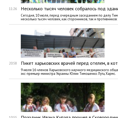
Несколько тысяч человек собралось под здан
11:26
Сегодня, 10 июля, перед очередным заседанием по делу Ти
несколько тысяч человек, как сторонников, так и противников
Пикет харьковских врачей перед отелем, в ко
20:58
9 июля 16 членов Харьковского научного медицинского обще
экс-премьер-министра Украины Юлии Тимошенко Лутц Хармс.
Праздник Ивана Купала прошел в Сковородин
10:55