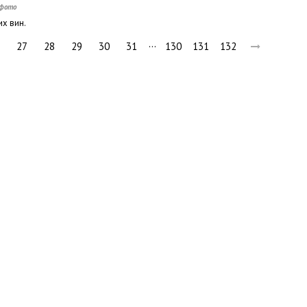
их вин.
…
27
28
29
30
31
130
131
132
вини
Події
Особистості
Фото
Реклама
Редакція
Б
Новости Украины: события, политика, экономика, общество, в мире
© Dozor.UA