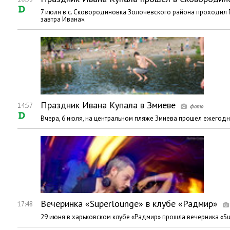
7 июля в с. Сковородиновка Золочевского района проходил
завтра Ивана».
Праздник Ивана Купала в Змиеве
14:57
Вчера, 6 июля, на центральном пляже Змиева прошел ежегод
Вечеринка «Superlounge» в клубе «Радмир»
17:48
29 июня в харьковском клубе «Радмир» прошла вечерника «Su