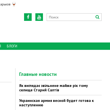
арьков
Я
БЛОГИ
Главные новости
Як виглядає звільнене майже рік тому
селище Старий Салтів
Украинская армия весной будет готова к
наступлению