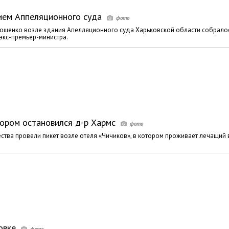
ием Аппеляционного суда
мошенко возле здания Апелляционного суда Харьковской области собрало
 экс-премьер-министра.
тором остановился д-р Хармс
ства провели пикет возле отеля «Чичиков», в котором проживает лечащий 
овке