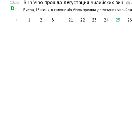
В In Vino прошла дегустация чилийских вин
12:33
Вчера, 15 июня, в салоне «In Vino» прошла дегустация чилийск
…
1
2
3
21
22
23
24
25
26
Но
Мы в социальных сетях: