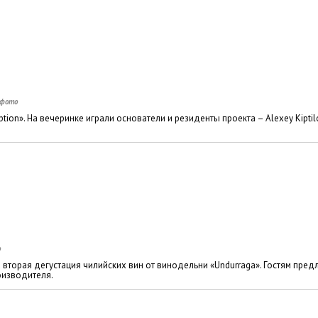
tion». На вечеринке играли основатели и резиденты проекта – Alexey Kiptil
 вторая дегустация чилийских вин от винодельни «Undurraga». Гостям пре
оизводителя.