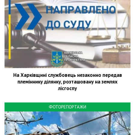
На Харківщині службовець незаконно передав
племіннику ділянку, розташовану на землях
лісгоспу
ФОТОРЕПОРТАЖИ