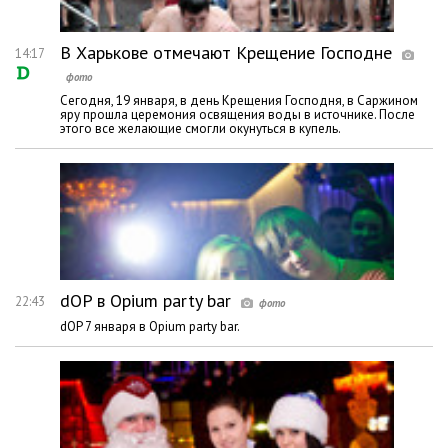
В Харькове отмечают Крещение Господне
14:17
Сегодня, 19 января, в день Крещения Господня, в Саржином
яру прошла церемония освящения воды в источнике. После
этого все желающие смогли окунуться в купель.
dOP в Opium party bar
22:43
dOP 7 января в Opium party bar.