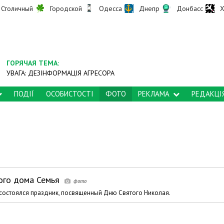
Столичный
Городской
Одесса
Днепр
Донбасс
Х
ГОРЯЧАЯ ТЕМА:
УВАГА: ДЕЗІНФОРМАЦІЯ АГРЕСОРА
ПОДІЇ
ОСОБИСТОСТІ
ФОТО
РЕКЛАМА
РЕДАКЦІ
ого дома Семья
состоялся праздник, посвященный Дню Святого Николая.