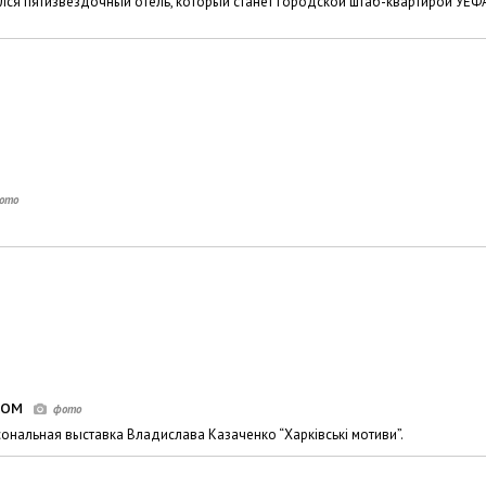
лся пятизвездочный отель, который станет городской штаб-квартирой УЕФ
ком
нальная выставка Владислава Казаченко “Харківські мотиви”.