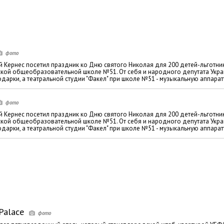
й Кернес посетил праздник ко Дню святого Николая для 200 детей-льготни
ской общеобразовательной школе №51. От себя и народного депутата Укр
арки, а театральной студии "Факел" при школе №51 - музыкальную аппарат
й Кернес посетил праздник ко Дню святого Николая для 200 детей-льготни
ской общеобразовательной школе №51. От себя и народного депутата Укр
арки, а театральной студии "Факел" при школе №51 - музыкальную аппарат
Palace