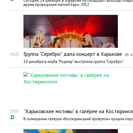
Сегодня, 14 декабря, в Харькове на площади Свободы откры
время проведения матчей Евро-2012.
Группа "Серебро" дала концерт в Харькове
14:21
10 декабря в клубе "Радмир" выступила группа "Серебро".
“Харьковские мотивы” в галерее на Костюринс
15:37
В помещении галереи «Костюринський провулок» прошла персо