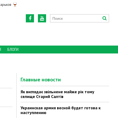
арьков
Я
БЛОГИ
Главные новости
Як виглядає звільнене майже рік тому
селище Старий Салтів
Украинская армия весной будет готова к
наступлению