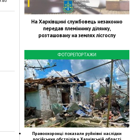
А во
На Харківщині службовець незаконно
передав племіннику ділянку,
розташовану на землях лісгоспу
ФОТОРЕПОРТАЖИ
Правоохоронці показали руйнівні наслідки
російських обстрілів у Харківській області