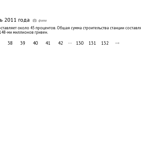
ь 2011 года
ставляет около 45 процентов. Общая сумма строительства станции составл
148-ми миллионов гривен.
…
38
39
40
41
42
130
131
132