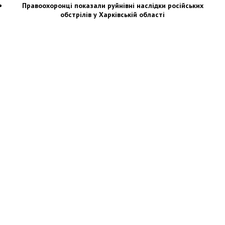
Правоохоронці показали руйнівні наслідки російських
обстрілів у Харківській області
Новости Украины: события, политика, экономика, общество, в мире
© Dozor.UA
© 2006—2022 Медиагруппа «Дозоры»