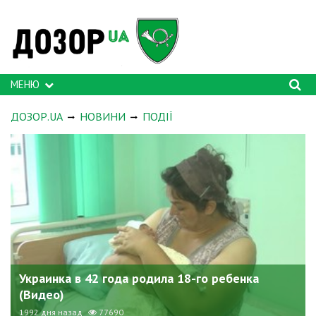
МЕНЮ
ДОЗОР.UA
НОВИНИ
ПОДІЇ
Украинка в 42 года родила 18-го ребенка
(Видео)
1992 дня назад
77690