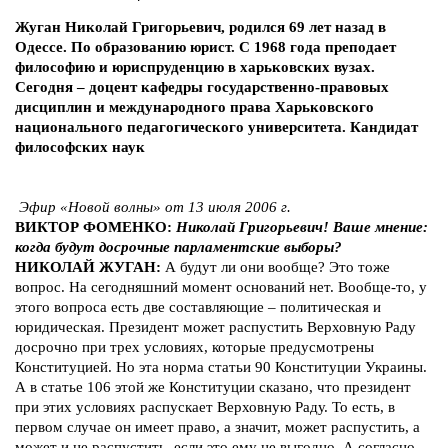
Жуган Николай Григорьевич, родился 69 лет назад в
Одессе. По образованию юрист. С 1968 года преподает
философию и юриспруденцию в харьковских вузах.
Сегодня – доцент кафедры государственно-правовых
дисциплин и международного права Харьковского
национального педагогического университета. Кандидат
философских наук
Эфир «Новой волны» от 13 июля 2006 г.
ВИКТОР ФОМЕНКО:
Николай Григорьевич! Ваше мнение:
когда будут досрочные парламентские выборы?
НИКОЛАЙ ЖУГАН:
А будут ли они вообще? Это тоже
вопрос. На сегодняшний момент оснований нет. Вообще-то, у
этого вопроса есть две составляющие – политическая и
юридическая. Президент может распустить Верховную Раду
досрочно при трех условиях, которые предусмотрены
Конституцией. Но эта норма статьи 90 Конституции Украины.
А в статье 106 этой же Конституции сказано, что президент
при этих условиях распускает Верховную Раду. То есть, в
первом случае он имеет право, а значит, может распустить, а
может и не распустить, если это ему не выгодно. А согласно