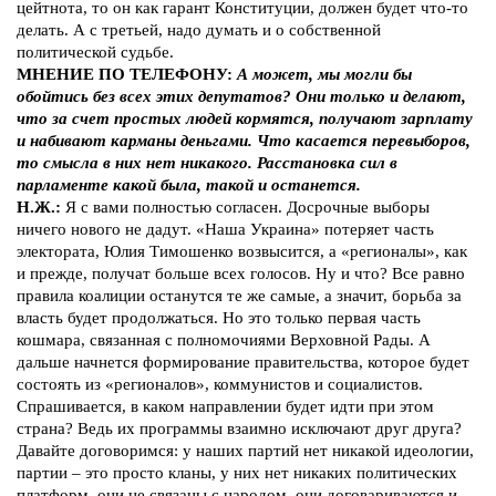
цейтнота, то он как гарант Конституции, должен будет что-то
делать. А с третьей, надо думать и о собственной
политической судьбе.
МНЕНИЕ ПО ТЕЛЕФОНУ:
А может, мы могли бы
обойтись без всех этих депутатов? Они только и делают,
что за счет простых людей кормятся, получают зарплату
и набивают карманы деньгами. Что касается перевыборов,
то смысла в них нет никакого. Расстановка сил в
парламенте какой была, такой и останется.
Н.Ж.:
Я с вами полностью согласен. Досрочные выборы
ничего нового не дадут. «Наша Украина» потеряет часть
электората, Юлия Тимошенко возвысится, а «регионалы», как
и прежде, получат больше всех голосов. Ну и что? Все равно
правила коалиции останутся те же самые, а значит, борьба за
власть будет продолжаться. Но это только первая часть
кошмара, связанная с полномочиями Верховной Рады. А
дальше начнется формирование правительства, которое будет
состоять из «регионалов», коммунистов и социалистов.
Спрашивается, в каком направлении будет идти при этом
страна? Ведь их программы взаимно исключают друг друга?
Давайте договоримся: у наших партий нет никакой идеологии,
партии – это просто кланы, у них нет никаких политических
платформ, они не связаны с народом, они договариваются и