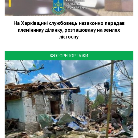
На Харківщині службовець незаконно передав
племіннику ділянку, розташовану на землях
лісгоспу
ФОТОРЕПОРТАЖИ