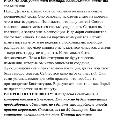
В.Ф.:
Но ведь участники коалиции подписывают какие-то
соглашения...
Н.Ж.:
Да, но коалиционное соглашение не имеет никакой
юридической силы. Оно основано исключительно на морали,
что и подтвердилось. Понимаете, что получается? Состав
коалиции может меняться сколько угодно раз. Сегодня вы в
коалиции, а завтра уже в оппозиции. И демарш социалистов –
это только начало. Возьмем партию коммунистов. Стоит
коммунистам что-то не поделить с союзниками, коалиция
распадается, премьер-министр исчезает, все лопается, а значит
– надо искать другие варианты. И это может быть
бесконечным. Пока в Конституцию не будут внесены
изменения, которые бы четко описывали создание,
функционирование и прекращение коалиции, до тех пор хаос
будет продолжаться. Сейчас все дано на откуп партий. Они
сами устанавливают для себя правила, что, вообще-то,
противоречит Конституции. В результате политическая борьба
не прекращается ни на минуту.
ВОПРОС ПО ТЕЛЕФОНУ:
Интересная ситуация, в
которой оказался Янукович. Ему нужно будет выполнить
предвыборные обещания, но сделать это трудно, а иногда
просто нереально. Скажем, газ по 50 долларов. Как вы
считаете, электоральное поле Партии регионов