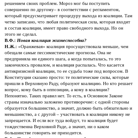
решением своих проблем. Мороз мог бы поступить
совершенно по другому– в соответствии с регламентом,
который предусматривает процедуру выхода из коалиции. Там
четко записано, что любая политическая сила, которая входит
в состав коалиции, имеет право свободного выхода. Но он
этого не сделал.
В.Ф.:
Новая коалиция жизнеспособна?
Н.Ж.:
«Оранжевая» коалиция просуществовала меньше, чем
обещали самые пессимистические прогнозы. Она не
предприняла ни единого шага, а когда попыталась, то это
закончилось провалом, и коалиция распалась. Что касается
антикризисной коалиции, то ее судьба тоже под вопросом. В
Конституции сказано просто: те политические силы, которые
пришли в Верховную Раду, образуют коалицию. Но кто решает
вопрос, кому быть в оппозиции, а кому в коалиции?
Непонятно. Таких правил нет. То есть, в Основном Законе
страны изначально заложено противоречие: с одной стороны
образуется большинство, а значит, должно быть обязательно и
меньшинство, а с другой – участвовать в коалиции никому не
запрещается. И если все туда войдут, то коалиция будет
тождественна Верховной Раде, а значит, ни о каком
большинстве говорить не приходится.