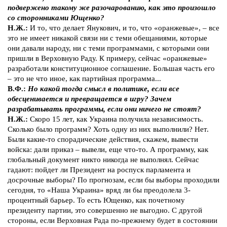
подвержено такому же разочарованию, как это произошло
со сторонниками Ющенко?
Н.Ж.:
И то, что делает Янукович, и то, что «оранжевые», – все
это не имеет никакой связи ни с теми обещаниями, которые
они давали народу, ни с теми программами, с которыми они
пришли в Верховную Раду. К примеру, сейчас «оранжевые»
разработали конституционное соглашение. Большая часть его
– это не что иное, как партийная программа...
В.Ф.:
Но какой тогда смысл в политике, если все
обесценивается и превращается в игру? Зачем
разрабатывать программы, если они ничего не стоят?
Н.Ж.:
Скоро 15 лет, как Украина получила независимость.
Сколько было программ? Хоть одну из них выполнили? Нет.
Были какие-то спорадические действия, скажем, вывести
войска: дали приказ – вывели, еще что-то. А программу, как
глобальный документ никто никогда не выполнял. Сейчас
гадают: пойдет ли Президент на роспуск парламента и
досрочные выборы? По прогнозам, если бы выборы проходили
сегодня, то «Наша Украина» вряд ли бы преодолела 3-
процентный барьер. То есть Ющенко, как почетному
президенту партии, это совершенно не выгодно. С другой
стороны, если Верховная Рада по-прежнему будет в состоянии