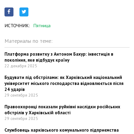
ИСТОЧНИК:
Пятница
Материалы по теме:
Платформа розвитку з Антоном Бахур: інвестиція в
покоління, яке відбудує країну
22 декабря 2025
Будувати під обстрілами: як Харківський національний
університет міського господарства відновлюється після
24 ударів
29 сентября 2025
Правоохоронці показали руйнівні наслідки російських
обстрілів у Харківській області
29 сентября 2025
Службовець харківського комунального підприємства