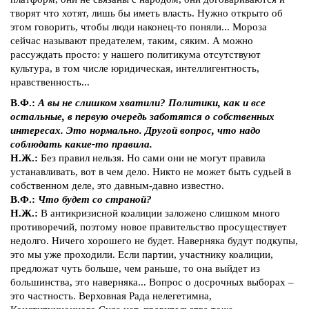
творят что хотят, лишь бы иметь власть. Нужно открыто об
этом говорить, чтобы люди наконец-то поняли... Мороза
сейчас называют предателем, таким, сяким. А можно
рассуждать просто: у нашего политикума отсутствуют
культура, в том числе юридическая, интеллигентность,
нравственность...
В.Ф.:
А вы не слишком хватили? Политики, как и все
остальные, в первую очередь заботятся о собственных
интересах. Это нормально. Другой вопрос, что надо
соблюдать какие-то правила.
Н.Ж.:
Без правил нельзя. Но сами они не могут правила
устанавливать, вот в чем дело. Никто не может быть судьей в
собственном деле, это давным-давно известно.
В.Ф.:
Что будет со страной?
Н.Ж.:
В антикризисной коалиции заложено слишком много
противоречий, поэтому новое правительство просуществует
недолго. Ничего хорошего не будет. Наверняка будут подкупы,
это мы уже проходили. Если партии, участнику коалиции,
предложат чуть больше, чем раньше, то она выйдет из
большинства, это наверняка... Вопрос о досрочных выборах –
это частность. Верховная Рада нелегетимна,