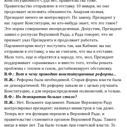
Конституционного Суда нет, правительства тоже.
Правительство отправлено в отставку 10 января, но оно
продолжает исполнять обязанности. Анархия полная,
Президент ничего не контролирует. По закону, Президент у
нас гарант Конституции, но кто-нибудь знает, что это такое?
Это норма совершенно неопределенная. Допустим, Президент
заявил о роспуске Верховной Рады, а Рада говорит, что не
признает указ Президента и продолжает работать.
Парламентарии могут поступить так, как Кабмин: вы нас
отправили в отставку, а мы не считаем, что мы в отставке.
Мало того, еще и обратятся к народу, что, мол, Президент
поддерживает «оранжевых» и вместо того, чтобы решать
проблемы с теплом и газом, дестабилизирует обстановку.
В.Ф.:
Вот к чему приводят конституционные реформы...
Н.Ж.:
Реформа была необходимой. Старая форма власти была
не демократичной. Но реформу начали не с целью улучшить
Конституцию, а для перераспределения полномочий, и только.
В.Ф.:
Но демократии больше стало?
Н.Ж.:
Нет. Возьмите парламент. Раньше Верховную Раду
контролировал президент: назначал министров и так далее.
Теперь все эти функции перешли к Верховной Раде, и
правительство становится органом Верховной Рады. Такого
нигде в мире нет. Так было только при советской власти. То