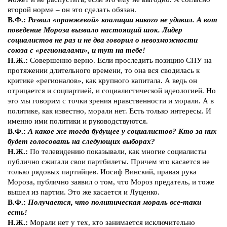
второй норме – он это сделать обязан.
В.Ф.:
Развал «оранжевой» коалиции никого не удивил. А вот
поведение Мороза вызвало настоящий шок. Лидер
социалистов не раз и не два говорил о невозможности
союза с «регионалами», и тут на тебе!
Н.Ж.:
Совершенно верно. Если проследить позицию СПУ на
протяжении длительного времени, то она вся сводилась к
критике «регионалов», как крупного капитала. А ведь он
отрицается и соцпартией, и социалистической идеологией. Но
это мы говорим с точки зрения нравственности и морали. А в
политике, как известно, морали нет. Есть только интересы. И
именно ими политики и руководствуются.
В.Ф.:
А какое же тогда будущее у социалистов? Кто за них
будет голосовать на следующих выборах?
Н.Ж.:
По телевидению показывали, как многие социалисты
публично сжигали свои партбилеты. Причем это касается не
только рядовых партийцев. Иосиф Винский, правая рука
Мороза, публично заявил о том, что Мороз предатель, и тоже
вышел из партии. Это же касается и Луценко.
В.Ф.:
Получается, что политическая мораль все-таки
есть!
Н.Ж.:
Морали нет у тех, кто занимается исключительно