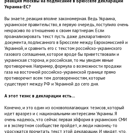
реакция Москвы на подписание в Брюсселе декларации
Украина-ЕС?
Вы знаете, реакция вполне закономерная. Ведь Украина,
украинское правительство, в первую очередь, поступило очень
некрасиво по отношению к своим партнерам. Если
проанализировать текст пусть даже декларативного
документа, подписанного в Брюсселе между Еврокомиссией и
Украиной, и сравнить его с текстом российско-украинского
газового соглашения, которое вроде бы приветствовали и
украинская сторона, и российская, то мы увидим явные
противоречия. Например, формула о возможности продажи
газа на восточной российско-украинской границе прямо
противоречит всем тем договоренностям, которые
существуют между РФ и Украиной до сего дня.
А этот тезис в декларации есть...
Конечно, и это один из основополагающих тезисов, который
идет вразрез и с национальными интересами Украины. Я
очень надеюсь, что сейчас первая эйфория в украинских СМИ
и в экспертном сообществе пройдет, и люди наконец-то
удосужатся прочитать текст этой декларации. И увидят, что,