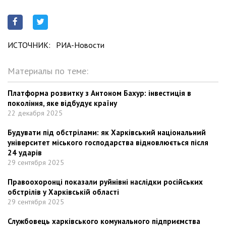
ИСТОЧНИК:
РИА-Новости
Материалы по теме:
Платформа розвитку з Антоном Бахур: інвестиція в
покоління, яке відбудує країну
22 декабря 2025
Будувати під обстрілами: як Харківський національний
університет міського господарства відновлюється після
24 ударів
29 сентября 2025
Правоохоронці показали руйнівні наслідки російських
обстрілів у Харківській області
29 сентября 2025
Службовець харківського комунального підприємства