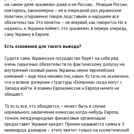
на самом деле «развели» даже и не Россию... Реакция России,
повторюсь, закономерна – ее в очередной раз украинские
политики, откровенно говоря, подставили и нарушили все
обязательства. Это понятно – не впервой, как говорится. Но я
надеюсь, и Украина поймет, что «развели», в первую очередь,
саму Украину в Европе.
Есть основания для такого вывода?
Судите сами. Украинское государство берет на себя ряд
очень серьезных обязательств по фактическому допуску на
внутренний газовый рынок Украины неких европейских
компаний – еще пока неизвестно, каких. Кстати, не исключено,
что и всякие дочерние структуры «Газпрома» сюда могут с
Запада войти. А взамен Еврокомиссия и Европа ничего не
обещают.
То есть все, что обещается, – может быть в случае
нормального заключения комиссии, когда-нибудь Европа,
точнее, международные финансовые организации
предоставят Украине кредит. Причем называется сумма в 3
миллиарда долларов – этого хватит только на косметический