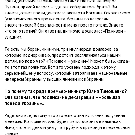
президентским газовым экспертам: ответьте на вопрос
Путина, прямой вопрос – где газ собираетесь брать? Вы
знаете, ответ президентского эксперта Богдана Соколовского
(уполномоченного президента Украины по вопросам
энергетической безопасности) меня просто потряс. Знаете,
что он ответил? Он ответил, цитирую дословно: «Поживем –
увидим».
То есть мы берем, минимум, три миллиарда долларов, за
которые, подчеркиваю, предстоит расплачиваться нашим
детям, но подо что? «Поживем – увидим»! Может быть, когда-
то этот газ появится. Вот это уровень подхода к этому
серьезнейшему вопросу, который затрагивает национальные
интересы Украины, у высших чиновников Украины.
Но почему так рада премьер-министр Юлия Тимошенко?
Она заявила, что подписание декларации – «большая
победа Украины»...
Рады они все, потому что это еще один источник получения
денежек. Которые можно будет легко освоить в кавычках.
Ясно, что эти деньги уйдут в трубу и в прямом, и в переносном
смысле.