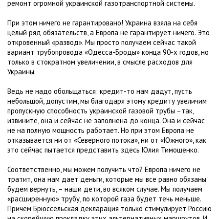
ремонт огромной украинской газотранспортной системы.
При этом ничего не гарантировано! Украина взяла на себя
целый ряд обязательств, а Европа не гарантирует ничего. Это
откровенный «развод». Мы просто получаем сейчас такой
вариант трубопровода «Одесса-Броды» конца 90-х годов, но
только в стократном увеличении, в смысле расходов для
Украины.
Ведь не надо обольщаться: кредит-то нам дадут, пусть
небольшой, допустим, мы благодаря этому кредиту увеличим
пропускную способность украинской газовой трубы –так,
извините, она и сейчас не заполнена до конца. Она и сейчас
не на полную мощность работает. Но при этом Европа не
отказывается ни от «Северного потока», ни от «Южного», как
это сейчас пытается представить здесь Юлия Тимошенко.
Соответственно, мы можем получить что? Европа ничего не
тратит, она нам дает деньги, которые мы все равно обязаны
будем вернуть, – наши дети, во всяком случае. Мы получаем
«расширенную» трубу, по которой газа будет течь меньше.
Причем Брюссельская декларация только стимулирует Россию
на скорейшую прокладку этих альтернативных маршрутов. И