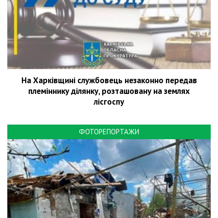
На Харківщині службовець незаконно передав
племіннику ділянку, розташовану на землях
лісгоспу
ФОТОРЕПОРТАЖИ