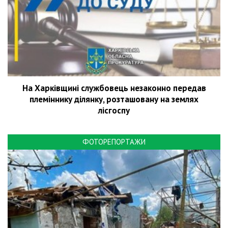
На Харківщині службовець незаконно передав
племіннику ділянку, розташовану на землях
лісгоспу
ФОТОРЕПОРТАЖИ