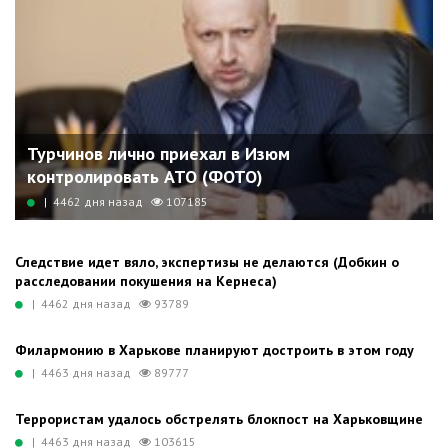
Турчинов лично приехал в Изюм
контролировать АТО (ФОТО)
| 4462 дня назад
107185
Следствие идет вяло, экспертизы не делаются (Добкин о
расследовании покушения на Кернеса)
| 4462 дня назад
93789
Филармонию в Харькове планируют достроить в этом году
| 4463 дня назад
89777
Террористам удалось обстрелять блокпост на Харьковщине
| 4463 дня назад
103615