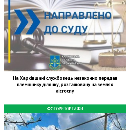
На Харківщині службовець незаконно передав
племіннику ділянку, розташовану на землях
лісгоспу
ФОТОРЕПОРТАЖИ