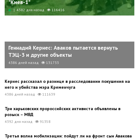
"Киев-1"
| 4382 дня назад
116416
Геннадий Кернес: Аваков пытается вернуть
ТЭЦ-3 и другие объекты
4386 дней назад
131733
Кернес рассказал о разнице в расследовании покушения на
него и убийства мэра Кременчуга
4386 дней назад
111639
Три харьковских пророссийских активиста объявлены в
розыск – МВД
4392 дня назад
91358
Третья волна мобилизации: пойдут ли на фронт сын Авакова