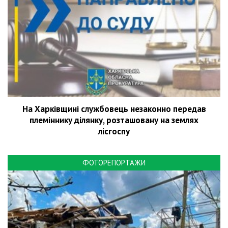
На Харківщині службовець незаконно передав
племіннику ділянку, розташовану на землях
лісгоспу
ФОТОРЕПОРТАЖИ