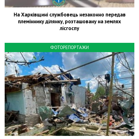
На Харківщині службовець незаконно передав
племіннику ділянку, розташовану на землях
лісгоспу
ФОТОРЕПОРТАЖИ