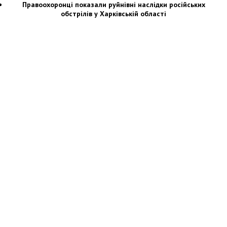
Правоохоронці показали руйнівні наслідки російських
обстрілів у Харківській області
Новости Украины: события, политика, экономика, общество, в мире
© Dozor.UA
© 2006—2022 Медиагруппа «Дозоры»