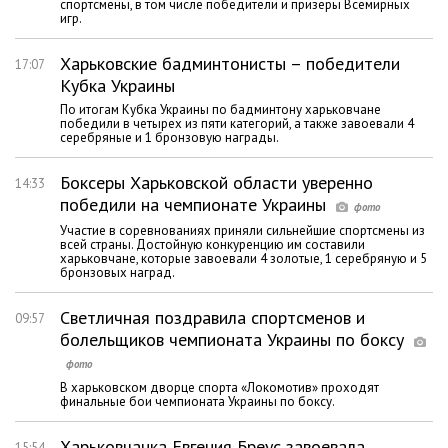
спортсмены, в том числе победители и призеры Всемирных
игр.
Харьковские бадминтонисты – победители
17:07
Кубка Украины
По итогам Кубка Украины по бадминтону харьковчане
победили в четырех из пяти категорий, а также завоевали 4
серебряные и 1 бронзовую награды.
Боксеры Харьковской области уверенно
14:33
победили на чемпионате Украины
Участие в соревнованиях приняли сильнейшие спортсмены из
всей страны. Достойную конкуренцию им составили
харьковчане, которые завоевали 4 золотые, 1 серебряную и 5
бронзовых наград.
Светличная поздравила спортсменов и
09:57
болельщиков чемпионата Украины по боксу
В харьковском дворце спорта «Локомотив» проходят
финальные бои чемпионата Украины по боксу.
Харьковчанка Евгения Бреус завоевала
15:54