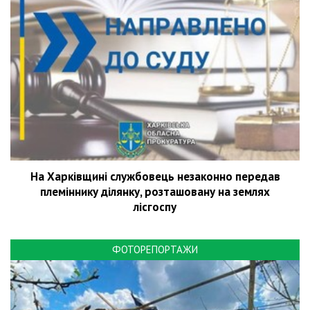
На Харківщині службовець незаконно передав
племіннику ділянку, розташовану на землях
лісгоспу
ФОТОРЕПОРТАЖИ