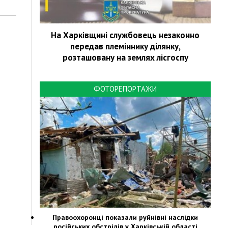
На Харківщині службовець незаконно
передав племіннику ділянку,
розташовану на землях лісгоспу
ФОТОРЕПОРТАЖИ
Правоохоронці показали руйнівні наслідки
російських обстрілів у Харківській області