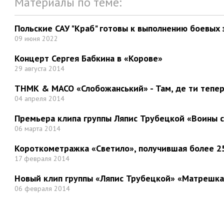
Материалы по теме:
Польские САУ "Краб" готовы к выполнению боевых 
09 июня 2022
Концерт Сергея Бабкина в «Корове»
29 августа 2014
ТНМК & МАСО «Слобожанський» - Там, де ти тепер.
04 апреля 2014
Премьера клипа группы Ляпис Трубецкой «Воины 
06 марта 2014
Короткометражка «Светило», получившая более 25
17 февраля 2014
Новый клип группы «Ляпис Трубецкой» «Матрешка
06 февраля 2014