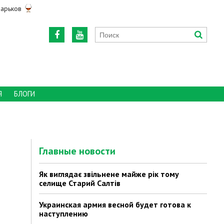
арьков
Я
БЛОГИ
Главные новости
Як виглядає звільнене майже рік тому
селище Старий Салтів
Украинская армия весной будет готова к
наступлению