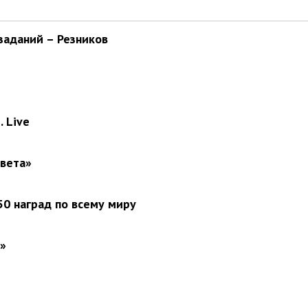
заданий – Резников
 Live
света»
0 наград по всему миру
»