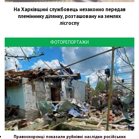
На Харківщині службовець незаконно передав
племіннику ділянку, розташовану на землях
лісгоспу
ФОТОРЕПОРТАЖИ
Правоохоронці показали руйнівні наслідки російських