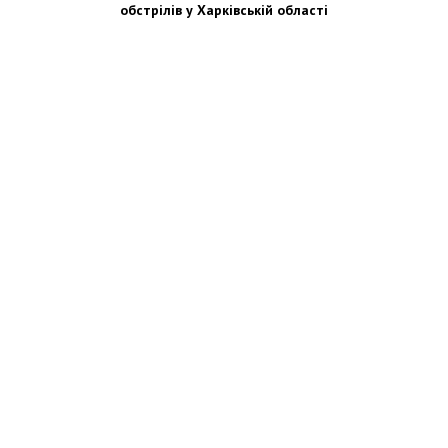
обстрілів у Харківській області
Новости Украины: события, политика, экономика, общество, в мире
© Dozor.UA
© 2006—2022 Медиагруппа «Дозоры»
Мы в социальных сетях: