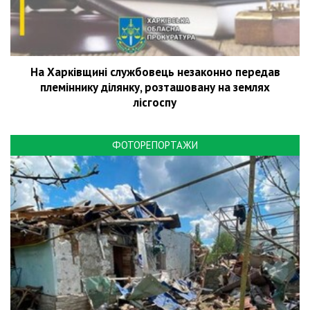
На Харківщині службовець незаконно передав
племіннику ділянку, розташовану на землях
лісгоспу
ФОТОРЕПОРТАЖИ