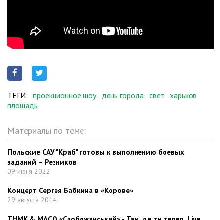
ТЕГИ:
проекционное шоу
день города
свет
харьков
площадь
Материалы по теме:
Польские САУ "Краб" готовы к выполнению боевых
заданий – Резников
09 июня 2022
Концерт Сергея Бабкина в «Корове»
29 августа 2014
ТНМК & МАСО «Слобожанський» - Там, де ти тепер. Live