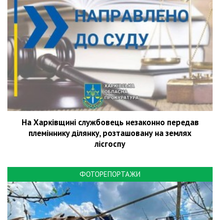
На Харківщині службовець незаконно передав
племіннику ділянку, розташовану на землях
лісгоспу
ФОТОРЕПОРТАЖИ