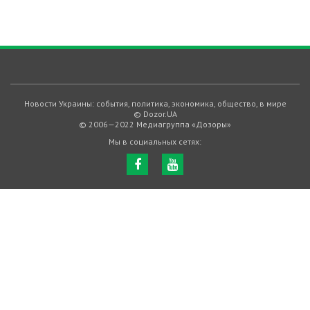
Новости Украины: события, политика, экономика, общество, в мире
© Dozor.UA
© 2006—2022 Медиагруппа «Дозоры»
Мы в социальных сетях: