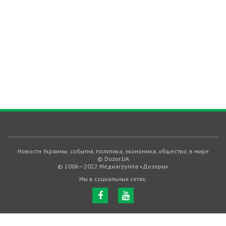
Новости Украины: события, политика, экономика, общество, в мире
© Dozor.UA
© 2006—2022 Медиагруппа «Дозоры»
Мы в социальных сетях: