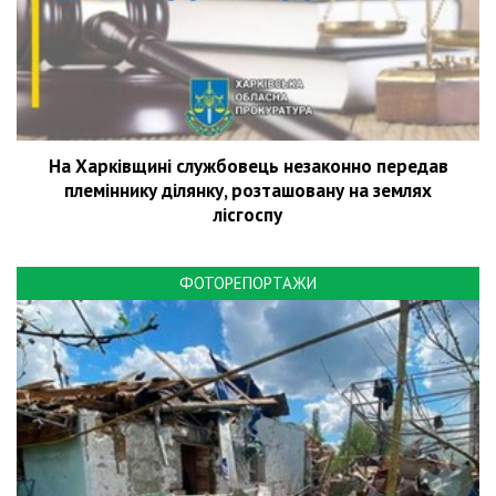
На Харківщині службовець незаконно передав
племіннику ділянку, розташовану на землях
лісгоспу
ФОТОРЕПОРТАЖИ