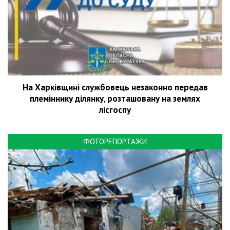
На Харківщині службовець незаконно передав
племіннику ділянку, розташовану на землях
лісгоспу
ФОТОРЕПОРТАЖИ