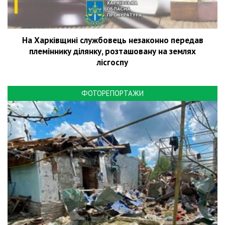
На Харківщині службовець незаконно передав
племіннику ділянку, розташовану на землях
лісгоспу
ФОТОРЕПОРТАЖИ