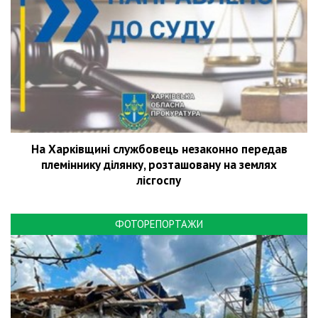
На Харківщині службовець незаконно передав
племіннику ділянку, розташовану на землях
лісгоспу
ФОТОРЕПОРТАЖИ