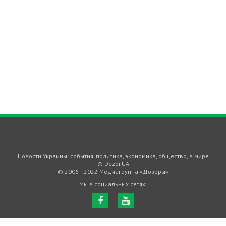
Новости Украины: события, политика, экономика, общество, в мире
© Dozor.UA
© 2006—2022 Медиагруппа «Дозоры»
Мы в социальных сетях: