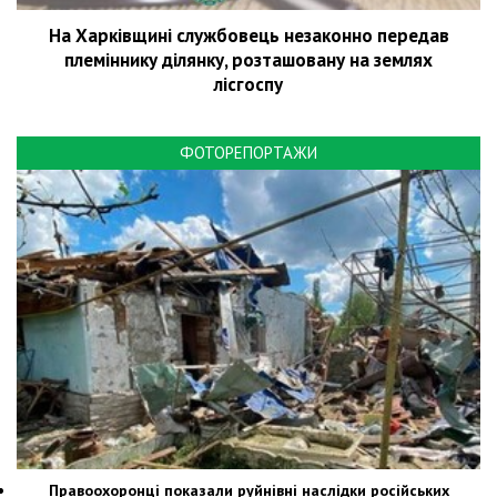
На Харківщині службовець незаконно передав
племіннику ділянку, розташовану на землях
лісгоспу
ФОТОРЕПОРТАЖИ
Правоохоронці показали руйнівні наслідки російських