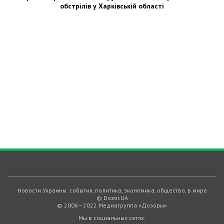
обстрілів у Харківській області
Новости Украины: события, политика, экономика, общество, в мире
© Dozor.UA
© 2006—2022 Медиагруппа «Дозоры»
Мы в социальных сетях: