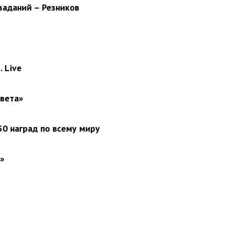
заданий – Резников
 Live
света»
0 наград по всему миру
»