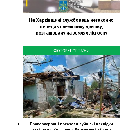
На Харківщині службовець незаконно
передав племіннику ділянку,
розташовану на землях лісгоспу
ФОТОРЕПОРТАЖИ
Правоохоронці показали руйнівні наслідки
російських обстрілів у Харківській області