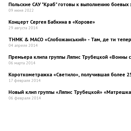
Польские САУ "Краб" готовы к выполнению боевых 
09 июня 2022
Концерт Сергея Бабкина в «Корове»
29 августа 2014
ТНМК & МАСО «Слобожанський» - Там, де ти тепер.
04 апреля 2014
Премьера клипа группы Ляпис Трубецкой «Воины 
06 марта 2014
Короткометражка «Светило», получившая более 25
17 февраля 2014
Новый клип группы «Ляпис Трубецкой» «Матрешка
06 февраля 2014