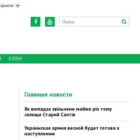
арьков
Я
БЛОГИ
Главные новости
Як виглядає звільнене майже рік тому
селище Старий Салтів
Украинская армия весной будет готова к
наступлению