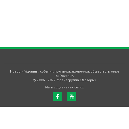
Новости Украины: события, политика, экономика, общество, в мире
© Dozor.UA
© 2006—2022 Медиагруппа «Дозоры»
Мы в социальных сетях: