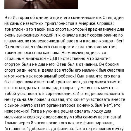
Это История об одном отце и его сыне-инвалиде. Отец один
из самых известных триатлонистов в Америке. Справка:
триатлон - это такой вид спорта, который предназначен для
очень выносливых людей, т.к. сначала идет соревнование по
плаванию, потом велосипедный заезд и в конце-концов - бег!
Отец мечтал, чтобы его сын вырос и стал триатлонистом,
таким же классным как папа! Но мальчик родился со
страшным диагнозом - ДЦП. Естественно, что занятия
спортом были не для него. Отец был в отчаянии. Он бросил
спорт ради него, и делал все чтобы его мальчик был счастлив
и мог жить как нормальный ребенок! Сын знал, что его папа
был в прошлом известный триатлонист, он гордился этим, и
вот однажды сын - инвалид говорит: у меня есть мечта - с
тобой участвовать в соревнованиях. И отец решил исполнить
мечту сына. Он пошел и сказал, что хочет участвовать вместе
с сыном, начто ответ организаторов, конечно, был "нет", это
невозможно! Тогда мужчина решил сделать лодку для
мальчика и коляску к велосипеду, чтобы самому везти сына!
Только через 8 часов после того как все финишировали,
"отчаянные" добрались до финиша. Так отец исполнил мечту