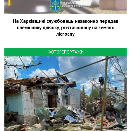
На Харківщині службовець незаконно передав
племіннику ділянку, розташовану на землях
лісгоспу
ФОТОРЕПОРТАЖИ