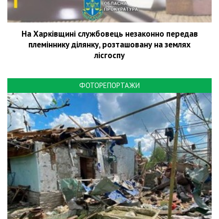
На Харківщині службовець незаконно передав
племіннику ділянку, розташовану на землях
лісгоспу
ФОТОРЕПОРТАЖИ