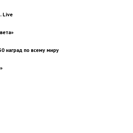
 Live
света»
0 наград по всему миру
»