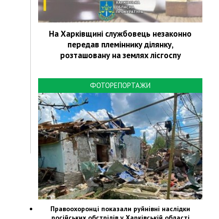
На Харківщині службовець незаконно
передав племіннику ділянку,
розташовану на землях лісгоспу
ФОТОРЕПОРТАЖИ
Правоохоронці показали руйнівні наслідки
російських обстрілів у Харківській області