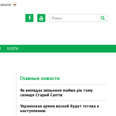
арьков
Я
БЛОГИ
Главные новости
Як виглядає звільнене майже рік тому
селище Старий Салтів
Украинская армия весной будет готова к
наступлению