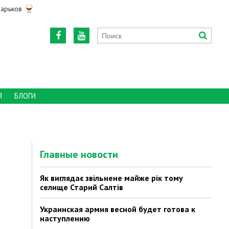
арьков
Я
БЛОГИ
Главные новости
Як виглядає звільнене майже рік тому
селище Старий Салтів
Украинская армия весной будет готова к
наступлению