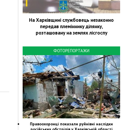
На Харківщині службовець незаконно
передав племіннику ділянку,
розташовану на землях лісгоспу
ФОТОРЕПОРТАЖИ
Правоохоронці показали руйнівні наслідки
російських обстрілів у Харківській області