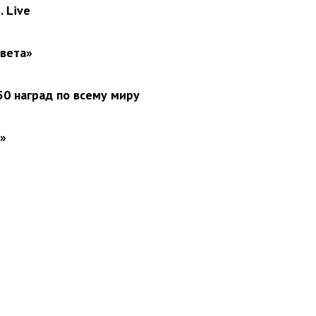
 Live
света»
0 наград по всему миру
»