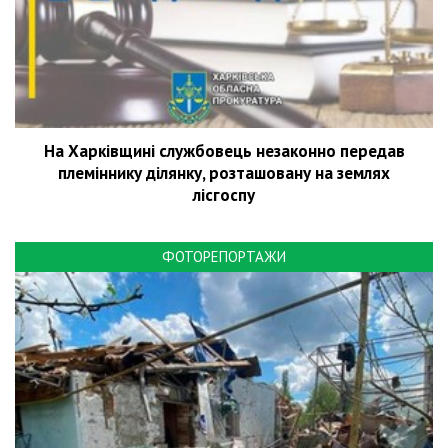
На Харківщині службовець незаконно передав
племіннику ділянку, розташовану на землях
лісгоспу
ФОТОРЕПОРТАЖИ