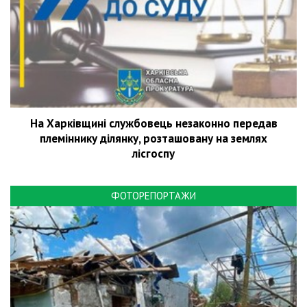
На Харківщині службовець незаконно передав
племіннику ділянку, розташовану на землях
лісгоспу
ФОТОРЕПОРТАЖИ