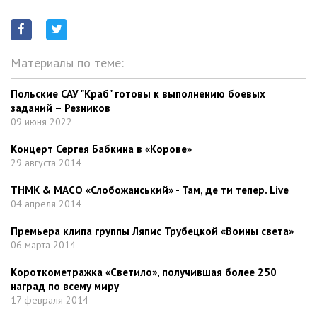
Материалы по теме:
Польские САУ "Краб" готовы к выполнению боевых
заданий – Резников
09 июня 2022
Концерт Сергея Бабкина в «Корове»
29 августа 2014
ТНМК & МАСО «Слобожанський» - Там, де ти тепер. Live
04 апреля 2014
Премьера клипа группы Ляпис Трубецкой «Воины света»
06 марта 2014
Короткометражка «Светило», получившая более 250
наград по всему миру
17 февраля 2014