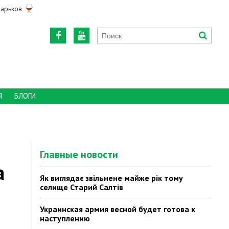
арьков
Я
БЛОГИ
Главные новости
а
Як виглядає звільнене майже рік тому
селище Старий Салтів
Украинская армия весной будет готова к
наступлению