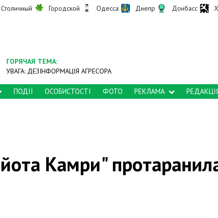
Столичный
Городской
Одесса
Днепр
Донбасс
Х
ГОРЯЧАЯ ТЕМА:
УВАГА: ДЕЗІНФОРМАЦІЯ АГРЕСОРА
ПОДІЇ
ОСОБИСТОСТІ
ФОТО
РЕКЛАМА
РЕДАКЦІ
ойота Камри" протаранил