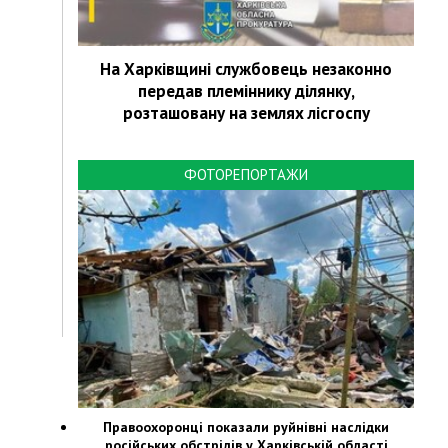
На Харківщині службовець незаконно
передав племіннику ділянку,
розташовану на землях лісгоспу
ФОТОРЕПОРТАЖИ
Правоохоронці показали руйнівні наслідки
російських обстрілів у Харківській області