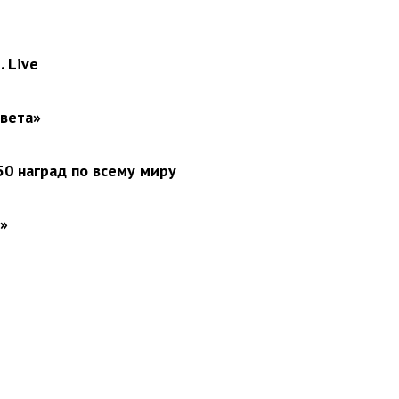
 Live
света»
0 наград по всему миру
»