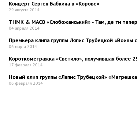
Концерт Сергея Бабкина в «Корове»
29 августа 2014
ТНМК & МАСО «Слобожанський» - Там, де ти тепер.
04 апреля 2014
Премьера клипа группы Ляпис Трубецкой «Воины 
06 марта 2014
Короткометражка «Светило», получившая более 25
17 февраля 2014
Новый клип группы «Ляпис Трубецкой» «Матрешка
06 февраля 2014