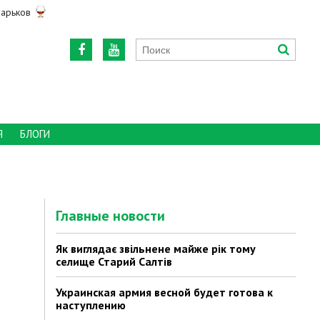
арьков
Я
БЛОГИ
Главные новости
Як виглядає звільнене майже рік тому
селище Старий Салтів
Украинская армия весной будет готова к
наступлению