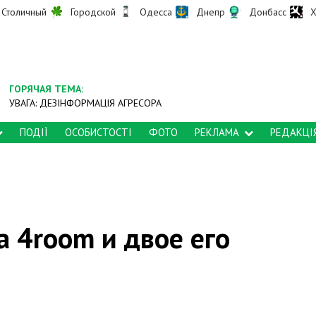
Столичный
Городской
Одесса
Днепр
Донбасс
Х
ГОРЯЧАЯ ТЕМА:
УВАГА: ДЕЗІНФОРМАЦІЯ АГРЕСОРА
ПОДІЇ
ОСОБИСТОСТІ
ФОТО
РЕКЛАМА
РЕДАКЦІ
а 4room и двое его