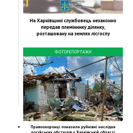
На Харківщині службовець незаконно
передав племіннику ділянку,
розташовану на землях лісгоспу
ФОТОРЕПОРТАЖИ
Правоохоронці показали руйнівні наслідки
російських обстрілів у Харківській області