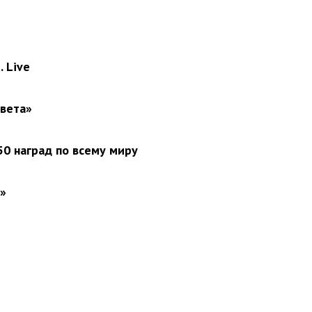
 Live
света»
0 наград по всему миру
»