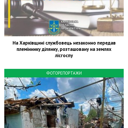
На Харківщині службовець незаконно передав
племіннику ділянку, розташовану на землях
лісгоспу
ФОТОРЕПОРТАЖИ