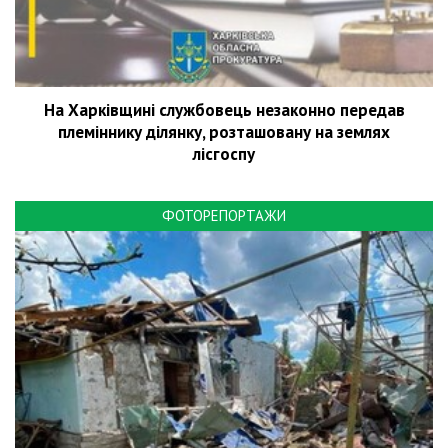
На Харківщині службовець незаконно передав
племіннику ділянку, розташовану на землях
лісгоспу
ФОТОРЕПОРТАЖИ