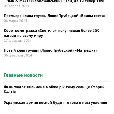
ТНМК & МАСО «Слобожанський» - Там, де ти тепер. Live
04 апреля 2014
Премьера клипа группы Ляпис Трубецкой «Воины света»
06 марта 2014
Короткометражка «Светило», получившая более 250
наград по всему миру
17 февраля 2014
Новый клип группы «Ляпис Трубецкой» «Матрешка»
06 февраля 2014
Главные новости
Як виглядає звільнене майже рік тому селище Старий
Салтів
Украинская армия весной будет готова к наступлению