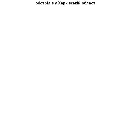
обстрілів у Харківській області
Новости Украины: события, политика, экономика, общество, в мире
© Dozor.UA
© 2006—2022 Медиагруппа «Дозоры»
Мы в социальных сетях: