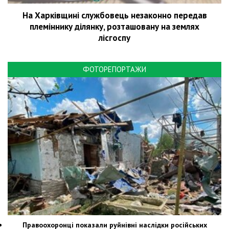
На Харківщині службовець незаконно передав
племіннику ділянку, розташовану на землях
лісгоспу
ФОТОРЕПОРТАЖИ
Правоохоронці показали руйнівні наслідки російських