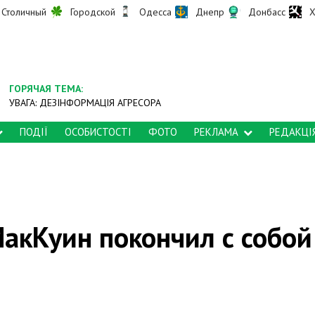
Столичный
Городской
Одесса
Днепр
Донбасс
Х
ГОРЯЧАЯ ТЕМА:
УВАГА: ДЕЗІНФОРМАЦІЯ АГРЕСОРА
ПОДІЇ
ОСОБИСТОСТІ
ФОТО
РЕКЛАМА
РЕДАКЦІ
акКуин покончил с собой