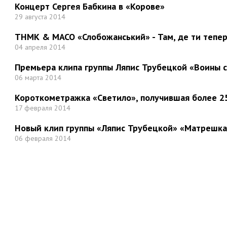
Концерт Сергея Бабкина в «Корове»
29 августа 2014
ТНМК & МАСО «Слобожанський» - Там, де ти тепер.
04 апреля 2014
Премьера клипа группы Ляпис Трубецкой «Воины 
06 марта 2014
Короткометражка «Светило», получившая более 25
17 февраля 2014
Новый клип группы «Ляпис Трубецкой» «Матрешка
06 февраля 2014