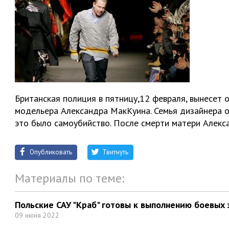
Британская полиция в пятницу,12 февраля, вынесет 
модельера Александра МакКуина. Семья дизайнера о
это было самоубийство. После смерти матери Алекс
Опубликовать
Твитнуть
Материалы по теме:
Польские САУ "Краб" готовы к выполнению боевых 
09 июня 2022