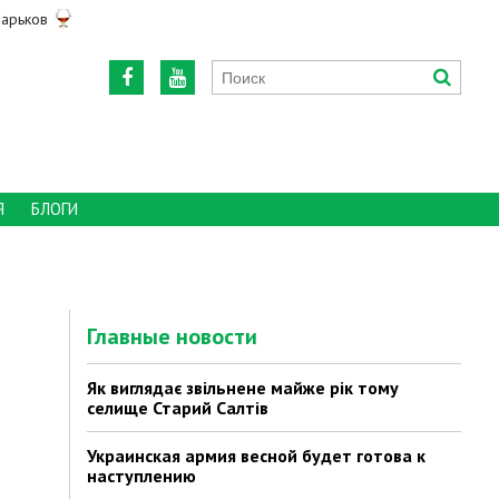
арьков
Я
БЛОГИ
Главные новости
Як виглядає звільнене майже рік тому
селище Старий Салтів
Украинская армия весной будет готова к
наступлению