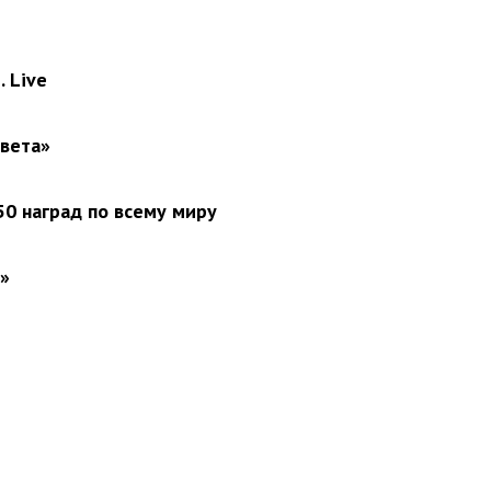
 Live
света»
0 наград по всему миру
»