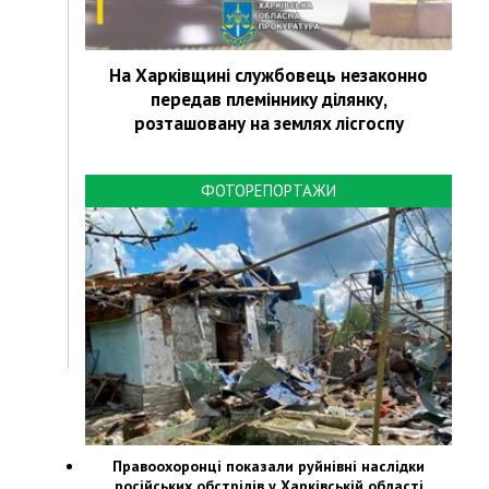
На Харківщині службовець незаконно
передав племіннику ділянку,
розташовану на землях лісгоспу
ФОТОРЕПОРТАЖИ
Правоохоронці показали руйнівні наслідки
російських обстрілів у Харківській області