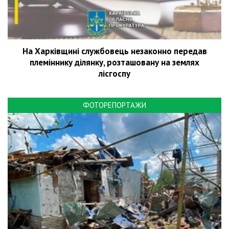
На Харківщині службовець незаконно передав
племіннику ділянку, розташовану на землях
лісгоспу
ФОТОРЕПОРТАЖИ