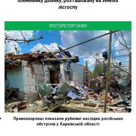
племіннику ділянку, розташовану на землях
лісгоспу
ФОТОРЕПОРТАЖИ
Правоохоронці показали руйнівні наслідки російських
обстрілів у Харківській області